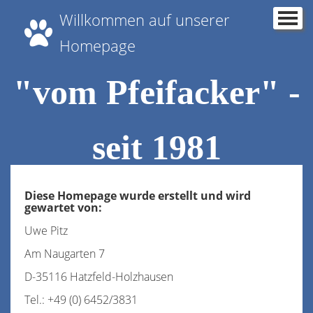
Willkommen auf unserer
Home
Homepage
Aktuelles
"vom Pfeifacker" -
Über uns/Zuchtziele
Die Rasse
seit 1981
Unsere Hunde
Welpen
Diese Homepage wurde erstellt und wird
gewartet von:
Fotos
Uwe Pitz
Impressum
Am Naugarten 7
D-35116 Hatzfeld-Holzhausen
Tel.: +49 (0) 6452/3831